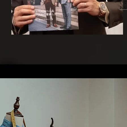
いで
おり