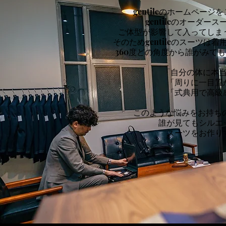
gentileのホームペー
gentileのオーダ
ご体型が影響して入ってしま
そのためgentileのスーツ
360度どの角度から誰がみて
「自分の体に本
「周りに一目置
「式典用で高級
このような悩みをお持ちの方
誰が見てもシルエ
スーツをお作り