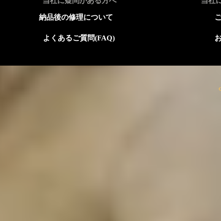
​当社に疑問がある方へ
​当
​納品後の修理について
​よくあるご質問(FAQ)
​