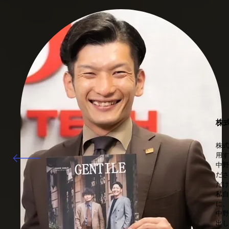
株
株式
用す
中野
ださ
だけ
私自
に、
中野
出し