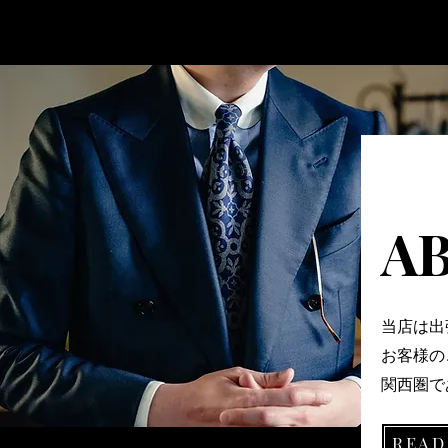
A
当店は出
お客様の
​関西圏
READ